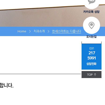
Home
>
치과소개
>
연세스마트는 다릅니다