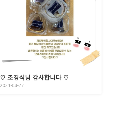
♡ 조경식님 감사합니다 ♡
2021-04-27