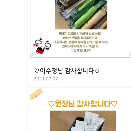
♡이수정님 감사합니다♡
2021-07-07