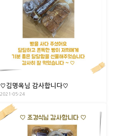
♡김명옥님 감사합니다♡
2021-05-24