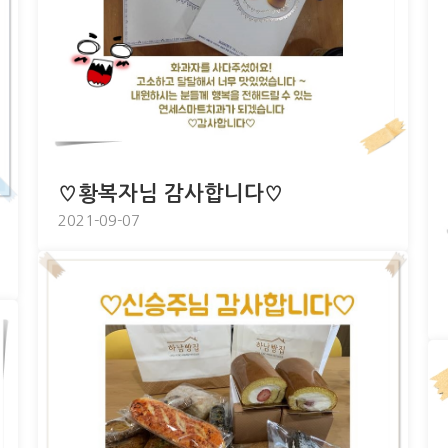
♡황복자님 감사합니다♡
2021-09-07