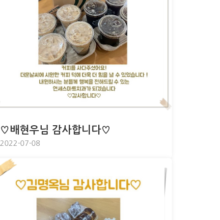
♡배현우님 감사합니다♡
2022-07-08