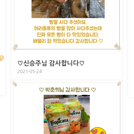
♡신승주님 감사합니다♡
2021-05-24