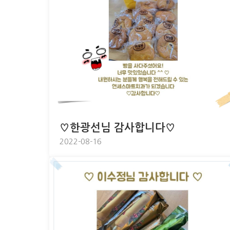
♡한광선님 감사합니다♡
2022-08-16